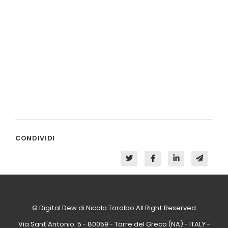
CONDIVIDI
© Digital Dew di Nicola Toralbo All Right Reserved
Via Sant'Antonio, 5 - 80059 - Torre del Greco (NA) - ITALY -