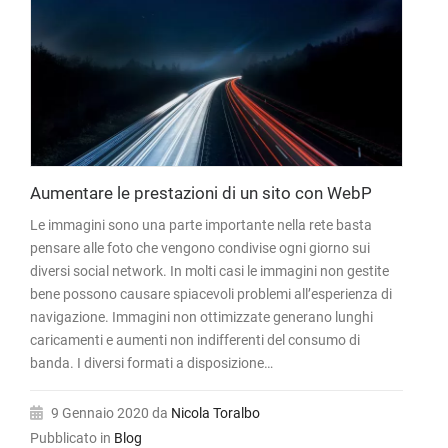
Aumentare le prestazioni di un sito con WebP
Le immagini sono una parte importante nella rete basta
pensare alle foto che vengono condivise ogni giorno sui
diversi social network. In molti casi le immagini non gestite
bene possono causare spiacevoli problemi all’esperienza di
navigazione. Immagini non ottimizzate generano lunghi
caricamenti e aumenti non indifferenti del consumo di
banda. I diversi formati a disposizione…
9 Gennaio 2020
da
Nicola Toralbo
Pubblicato in
Blog