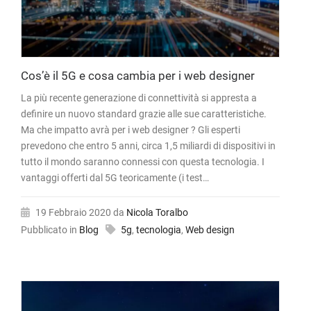
Cos’è il 5G e cosa cambia per i web designer
La più recente generazione di connettività si appresta a
definire un nuovo standard grazie alle sue caratteristiche.
Ma che impatto avrà per i web designer ? Gli esperti
prevedono che entro 5 anni, circa 1,5 miliardi di dispositivi in
tutto il mondo saranno connessi con questa tecnologia. I
vantaggi offerti dal 5G teoricamente (i test…
19 Febbraio 2020
da
Nicola Toralbo
Pubblicato in
Blog
5g
,
tecnologia
,
Web design