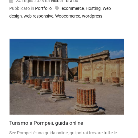
24 Luglio 2023
da
Nicola Toralbo
Pubblicato in
Portfolio
ecommerce
,
Hosting
,
Web
design
,
web responsive
,
Woocomerce
,
wordpress
Turismo a Pompeii, guida online
See Pompeii è una guida online, qui potrai trovare tutte le