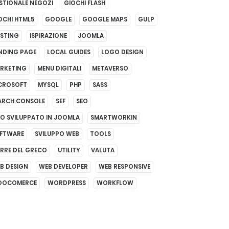
STIONALE NEGOZI
GIOCHI FLASH
OCHI HTML5
GOOGLE
GOOGLE MAPS
GULP
STING
ISPIRAZIONE
JOOMLA
NDING PAGE
LOCAL GUIDES
LOGO DESIGN
RKETING
MENU DIGITALI
METAVERSO
CROSOFT
MYSQL
PHP
SASS
ARCH CONSOLE
SEF
SEO
TO SVILUPPATO IN JOOMLA
SMARTWORKIN
FTWARE
SVILUPPO WEB
TOOLS
RRE DEL GRECO
UTILITY
VALUTA
B DESIGN
WEB DEVELOPER
WEB RESPONSIVE
OCOMERCE
WORDPRESS
WORKFLOW