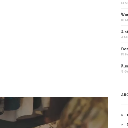
14 
Wor
10 
4 s
4 M
Cos
19 F
Aum
9 G
AR