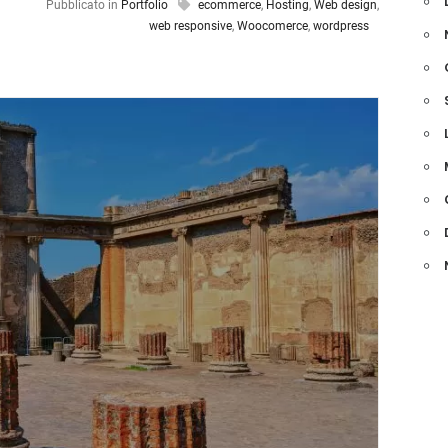
Pubblicato in
Portfolio
ecommerce
,
Hosting
,
Web design
,
web responsive
,
Woocomerce
,
wordpress