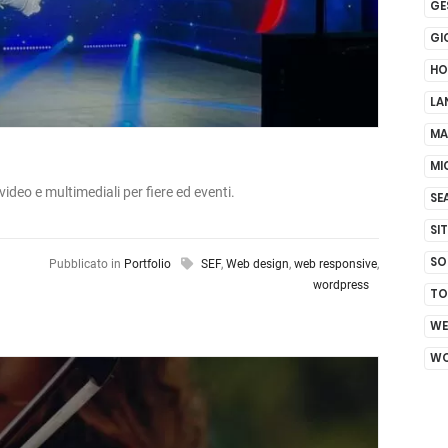
GE
GI
HO
LA
MA
MI
ideo e multimediali per fiere ed eventi.
SE
SI
SO
Pubblicato in
Portfolio
SEF
,
Web design
,
web responsive
,
wordpress
TO
WE
WO