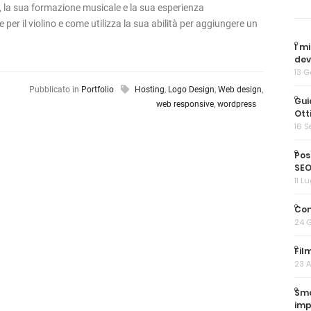
, la sua formazione musicale e la sua esperienza
per il violino e come utilizza la sua abilità per aggiungere un
I m
dev
13 
Pubblicato in
Portfolio
Hosting
,
Logo Design
,
Web design
,
Gui
web responsive
,
wordpress
Ott
16 
Pos
SE
11 L
Con
24 
Fil
23 A
Sma
imp