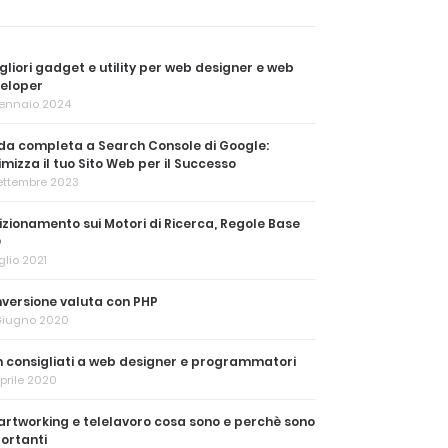
igliori gadget e utility per web designer e web
eloper
Gennaio 2024
da completa a Search Console di Google:
imizza il tuo Sito Web per il Successo
Settembre 2023
izionamento sui Motori di Ricerca, Regole Base
O
uglio 2021
versione valuta con PHP
Giugno 2020
m consigliati a web designer e programmatori
prile 2020
rtworking e telelavoro cosa sono e perchè sono
ortanti