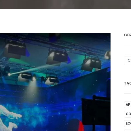
CE
TA
AP
C
EC