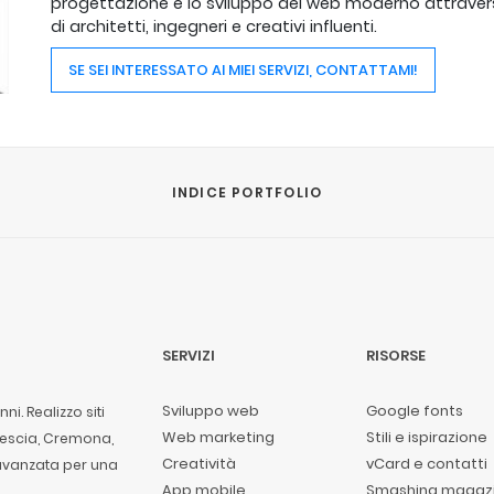
progettazione e lo sviluppo del web moderno attravers
di architetti, ingegneri e creativi influenti.
SE SEI INTERESSATO AI MIEI SERVIZI, CONTATTAMI!
INDICE PORTFOLIO
SERVIZI
RISORSE
Sviluppo web
Google fonts
i. Realizzo siti
Web marketing
Stili e ispirazione
rescia, Cremona,
Creatività
vCard e contatti
 avanzata per una
App mobile
Smashing magaz