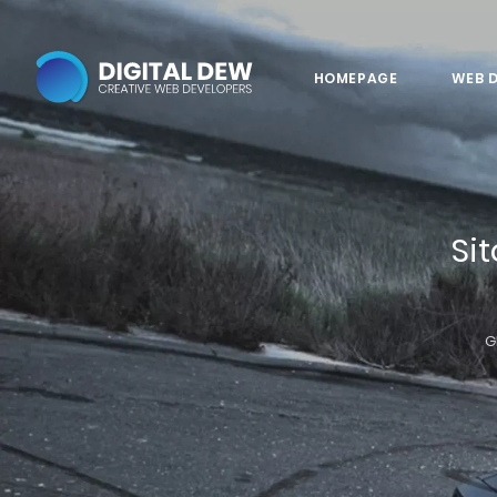
HOMEPAGE
WEB 
Si
G