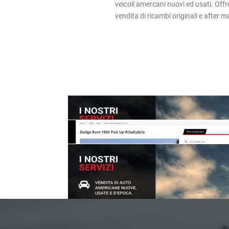
veicoli amercani nuovi ed usati. Offr
vendita di ricambi originali e after m