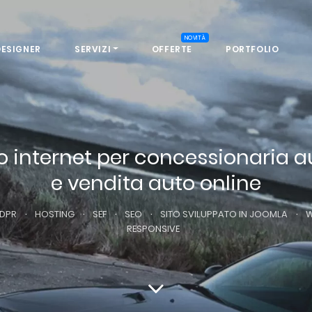
NOVITÀ
DESIGNER
SERVIZI
OFFERTE
PORTFOLIO
to internet per concessionaria a
e vendita auto online
·
·
·
·
·
DPR
HOSTING
SEF
SEO
SITO SVILUPPATO IN JOOMLA
RESPONSIVE