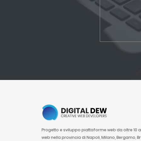
Progetto e sviluppo piattaforme web da oltre 10 ann
web nella provincia di Napoli, Milano, Bergamo, B