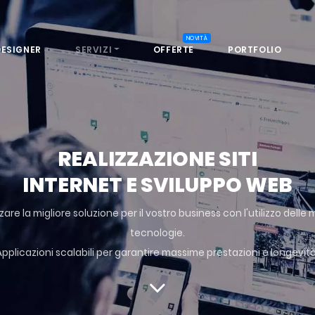
NOVITÀ
DESIGNER
SERVIZI
OFFERTE
PORTFOLIO
REALIZZAZIONE SITI
INTERNET E SVILUPPO WEB
zare la migliore soluzione per il vostro business con l'utilizzo delle m
tecnologie.
Applicazioni scalabili per garantire massime prestazioni e longevità