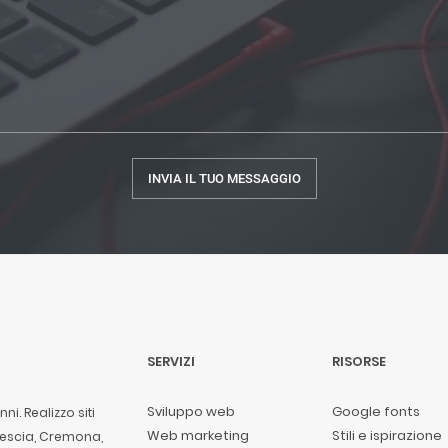
SERVIZI
RISORSE
Sviluppo web
Google fonts
i. Realizzo siti
Web marketing
Stili e ispirazione
rescia, Cremona,