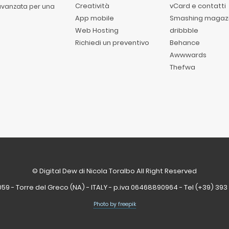
Creatività
vCard e contatti
 avanzata per una
App mobile
Smashing magaz
Web Hosting
dribbble
Richiedi un preventivo
Behance
Awwwards
Thefwa
© Digital Dew di Nicola Toralbo All Right Reserved
059 - Torre del Greco (NA) - ITALY - p.iva 06468890964 - Tel (+39) 39
Photo by freepik