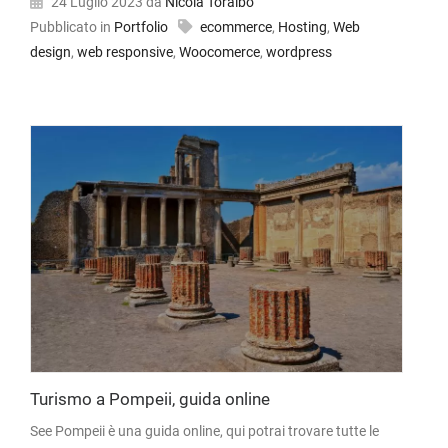
24 Luglio 2023
da
Nicola Toralbo
Pubblicato in
Portfolio
ecommerce
,
Hosting
,
Web
design
,
web responsive
,
Woocomerce
,
wordpress
Turismo a Pompeii, guida online
See Pompeii è una guida online, qui potrai trovare tutte le